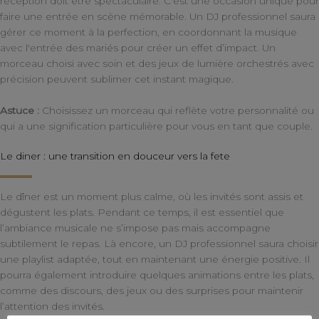
réception doit être spectaculaire. C'est une occasion unique pour
faire une entrée en scène mémorable. Un DJ professionnel saura
gérer ce moment à la perfection, en coordonnant la musique
avec l'entrée des mariés pour créer un effet d’impact. Un
morceau choisi avec soin et des jeux de lumière orchestrés avec
précision peuvent sublimer cet instant magique.
Astuce :
Choisissez un morceau qui reflète votre personnalité ou
qui a une signification particulière pour vous en tant que couple.
Le diner : une transition en douceur vers la fete
Le dîner est un moment plus calme, où les invités sont assis et
dégustent les plats. Pendant ce temps, il est essentiel que
l’ambiance musicale ne s’impose pas mais accompagne
subtilement le repas. Là encore, un DJ professionnel saura choisir
une playlist adaptée, tout en maintenant une énergie positive. Il
pourra également introduire quelques animations entre les plats,
comme des discours, des jeux ou des surprises pour maintenir
l’attention des invités.