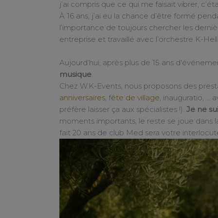
j’ai compris que ce qui me faisait vibrer, c’ét
À 16 ans, j’ai eu la chance d’être formé pen
l’importance de toujours chercher les dernièr
entreprise et travaillé avec l’orchestre K-He
Aujourd’hui, après plus de 15 ans d'événeme
musique
.
Chez W.K-Events, nous proposons des prest
anniversaires
, f
ête de village
, inauguratio, … 
préfère laisser ça aux spécialistes !).
Je ne su
moments importants, le reste se joue dans la
fait 20 ans de club Med sera votre interlocut