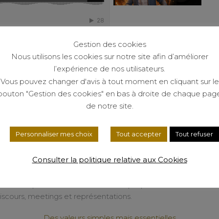
Gestion des cookies
Nous utilisons les cookies sur notre site afin d’améliorer
l’expérience de nos utilisateurs.
Vous pouvez changer d'avis à tout moment en cliquant sur le
bouton "Gestion des cookies" en bas à droite de chaque pag
de notre site.
Plus qu’un DJ : un partenaire pour vos événements
Personnaliser mes choix
Tout accepter
Tout refuser
urité totale
grâce à un DJ de remplacement prévu en cas d’im
Consulter la politique relative aux Cookies
clairage
, avec ou sans technicien, livraison, montage et retrait
ation complète et assistance technique pendant toute la dur
iscours, meetings et représentations.
Des valeurs simples mais essentielles