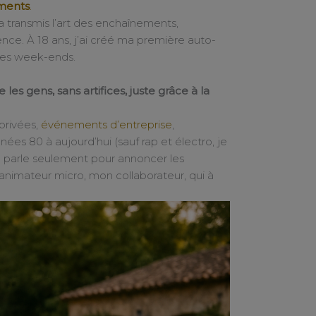
ements
.
a transmis l’art des enchaînements,
ence. À 18 ans, j’ai créé ma première auto-
 les week-ends.
e les gens, sans artifices, juste grâce à la
 privées,
événements d’entreprise
,
nées 80 à aujourd’hui (sauf rap et électro, je
e parle seulement pour annoncer les
 animateur micro, mon collaborateur, qui à