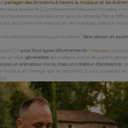
ait
partager des émotions à travers la musique et les évén
dant deux ans par le DJ professionnel Sébastien Myroska. Il m’
es nouveautés musicales et le sens du détail qui fait la différ
llo sur des soirées d’entreprise et des mariages, presque tous
ntiel, ma passion est toujours la même :
faire danser et sourir
ations DJ
pour tous types d’événements
:
mariages
, soirées
avec un style
généraliste
qui s’adapte à tous les publics, des an
is pas un animateur micro, mais un créateur d’ambiance
: j
 musique et l’énergie que je transmets. Si vous souhaitez un
eur.