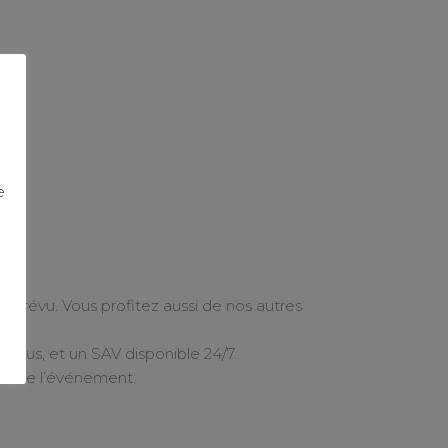
e
prévu. Vous profitez aussi de nos autres
 inclus, et un SAV disponible 24/7.
ée de l’événement.