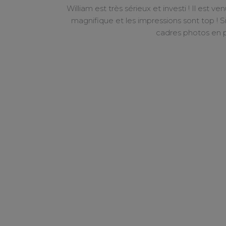
é des photos est
La pre
ur réaliser les
Il nous a ambiancé jusqu’au bout de la nuit, l
Pour l’a