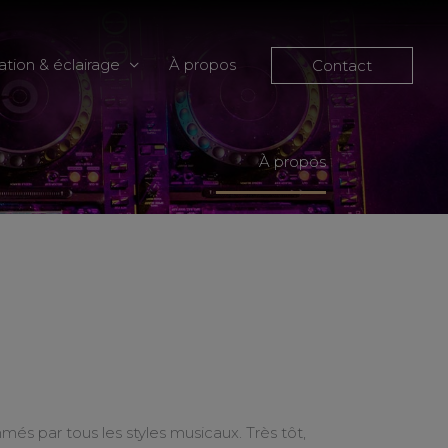
ation & éclairage
À propos
Contact
À propos
hmés par tous les styles musicaux. Très tôt,