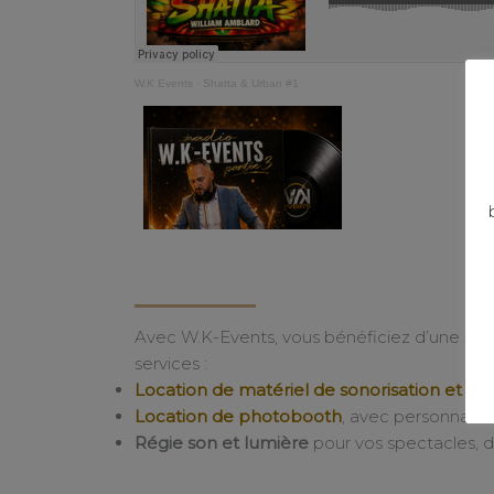
W.K Events
·
Shatta & Urban #1
Avec W.K-Events, vous bénéficiez d’une
séc
services :
Location de matériel de sonorisation et d’é
Location de photobooth
, avec personnalis
Régie son et lumière
pour vos spectacles, d