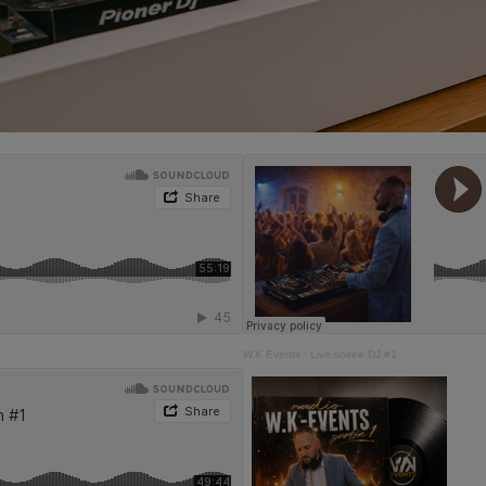
W.K Events
·
Live soirée DJ #1