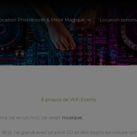
ocation Photobooth & Miroir Magique
Location sonoris
À propos de W.K-Events
 ma vie en un mot, ce serait
musique
.
déjà, j’ai grandi avec un père DJ et des trajets en voiture ryt