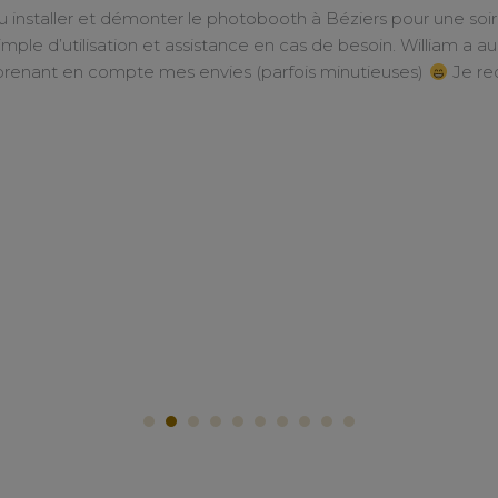
star
star
star
star
star
station a été réalisée par Valentin et je ne peux que recom
a piste de danse était toujours pleine, il est très réactif sur l
cocktail et la soirée) tout en étant discret.
vant, l’organisation est simple, ils sont disponibles et de bons 
Vous pouvez y aller les yeux fermés !