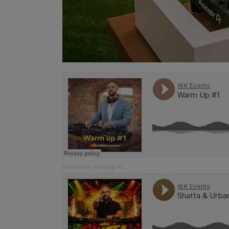
W.K Events
·
Warm Up #1