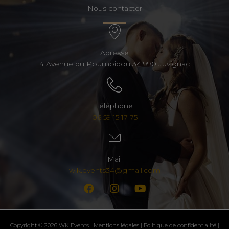
Nous contacter
Adresse
4 Avenue du Poumpidou 34 990 Juvignac
Téléphone
06 59 15 17 75
Mail
w.k.events34@gmail.com
Copyright © 2026 WK Events |
Mentions légales
|
Politique de confidentialité
|