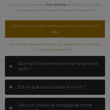
Confiez votre soirée à
W.K-Events
et offrez à vos invités
une expérience musicale et visuelle d’exception.
Contactez-nous dès maintenant pour réserver votre
date.
Trouvez la réponse à toutes vos questions concernant
notre prestation DJ
Quel sont les services compris dans vos
tarifs ?
Est-ce que vous utilisez le micro ?
Peut-on choisir la musique de notre