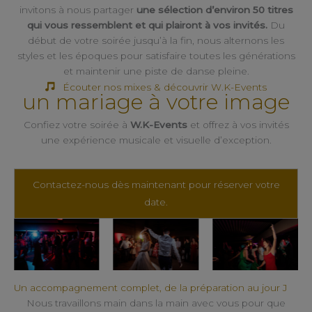
invitons à nous partager
une sélection d’environ 50 titres
qui vous ressemblent et qui plairont à vos invités.
Du
début de votre soirée jusqu’à la fin, nous alternons les
styles et les époques pour satisfaire toutes les générations
et maintenir une piste de danse pleine.
Écouter nos mixes & découvrir W.K-Events
un mariage à votre image
Confiez votre soirée à
W.K-Events
et offrez à vos invités
une expérience musicale et visuelle d’exception.
Contactez-nous dès maintenant pour réserver votre
date.
Un accompagnement complet, de la préparation au jour J
Nous travaillons main dans la main avec vous pour que