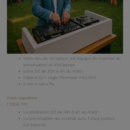
Votre lieu de réception est équipé de
matériel de
sonorisation et d’éclairage
votre DJ de 20h à 4h du matin
Cabine DJ + régie Pionneer XDJ-RX3
2 micro sans fils
Pack Signature
1 750€ TTC
La prestation DJ de 18h à 4h du matin
La sonorisation du cocktail avec 1 Haut parleur
sur batterie