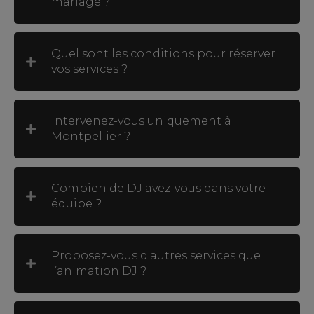
mariage ?
Quel sont les conditions pour réserver
vos services ?
Intervenez-vous uniquement à
Montpellier ?
Combien de DJ avez-vous dans votre
équipe ?
Proposez-vous d'autres services que
l’animation DJ ?