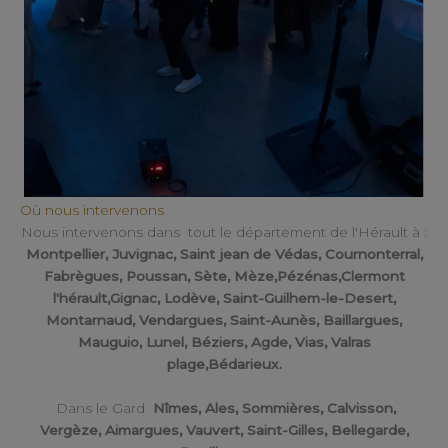
Où nous intervenons
Nous intervenons dans tout le département de l'Hérault à :
Montpellier, Juvignac, Saint jean de Védas, Cournonterral,
Fabrègues, Poussan, Sète, Mèze,Pézénas,Clermont
l'hérault,Gignac, Lodève, Saint-Guilhem-le-Desert,
Montarnaud, Vendargues, Saint-Aunès, Baillargues,
Mauguio, Lunel, Béziers, Agde, Vias, Valras
plage,Bédarieux.
Dans le Gard
Nîmes, Ales, Sommières, Calvisson,
Vergèze, Aimargues, Vauvert, Saint-Gilles, Bellegarde,