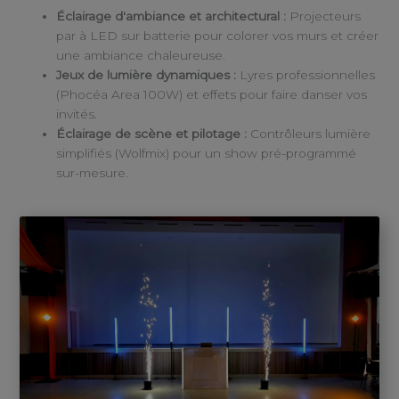
Éclairage d'ambiance et architectural :
Projecteurs
par à LED sur batterie pour colorer vos murs et créer
une ambiance chaleureuse.
Jeux de lumière dynamiques :
Lyres professionnelles
(Phocéa Area 100W) et effets pour faire danser vos
invités.
Éclairage de scène et pilotage :
Contrôleurs lumière
simplifiés (Wolfmix) pour un show pré-programmé
sur-mesure.