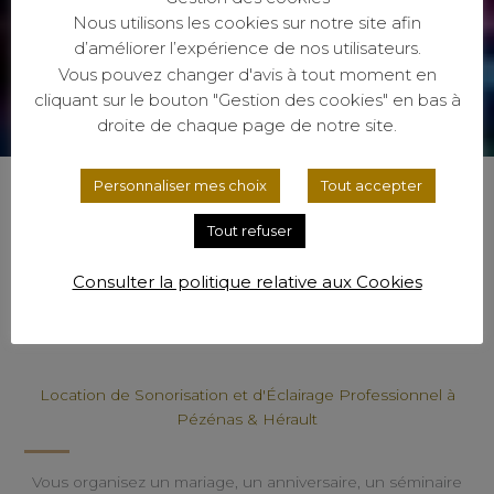
Nous utilisons les cookies sur notre site afin
d’améliorer l’expérience de nos utilisateurs.
Vous pouvez changer d'avis à tout moment en
cliquant sur le bouton "Gestion des cookies" en bas à
droite de chaque page de notre site.
Personnaliser mes choix
Tout accepter
Dans l'Hérault : Montpellier, Juvignac, Sète,
Béziers, Clermont l'Hérault, Pézénas, Lunel,
Tout refuser
Vendargues, Mauguio, La grande motte.
Dans le Gard limitrophe : Alés, Nîmes, Galargues
Consulter la politique relative aux Cookies
le Montueux, Vergèze, Aimargues, Le Grau du
Roi
Location de Sonorisation et d'Éclairage Professionnel à
Pézénas & Hérault
Vous organisez un mariage, un anniversaire, un séminaire