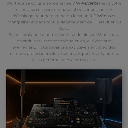
d'entreprise ou une soirée privée ?
WK-Events
met à votre
disposition un parc de matériel de sonorisation et
d'éclairage haut de gamme en location à
Pézénas
et
Montpellier et dans tout le département de l’Hérault et du
Gard.
Faites confiance à notre expertise de plus de 15 ans pour
garantir la réussite technique et visuelle de votre
événement. Nous travaillons exclusivement avec des
marques professionnelles reconnues pour leur fiabilité et
leurs performances acoustiques.