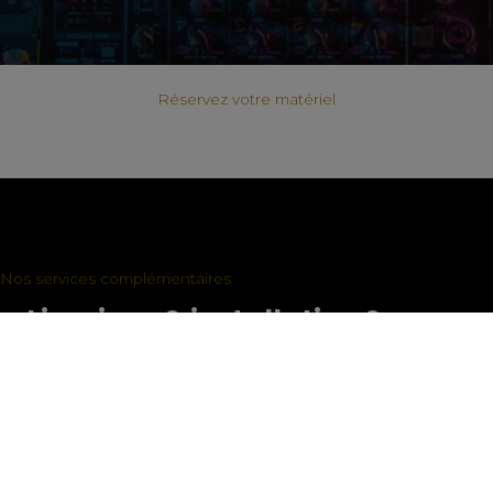
Réservez votre matériel
Nos services complémentaires
Livraison & installation &
Retrait
Transport, montage et configuration du matériel sur le lieu
de votre évènement. Retrait du matériel a la fin de votre
évènement