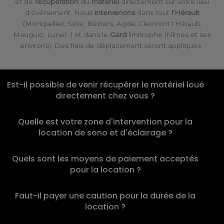
et de
récupération
du
matériel
directement sur votre lieu
d'événement. Nous
intervenons
dans tout
l'Hérault
(Montpellier, Sète, Béziers, Agde, Clermont l'Hérault,
Mauguio, Lunel…) et dans le
Gard
limitrophe (Nîmes et ses
environs). Des frais de déplacement seront appliqués.
Est-il possible de venir récupérer le matériel loué
directement chez vous ?
Quelle est votre zone d'intervention pour la
location de sono et d'éclairage ?
Quels sont les moyens de paiement acceptés
pour la location ?
Faut-il payer une caution pour la durée de la
location ?