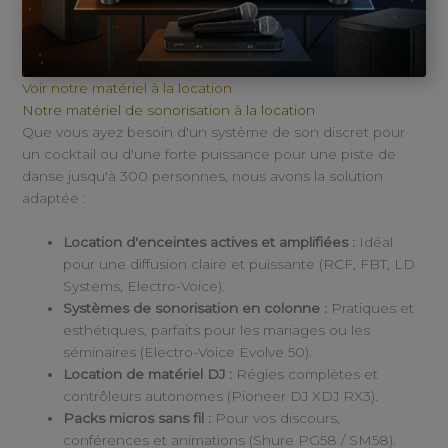
Voir notre matériel à la location
Notre matériel de sonorisation à la location
Que vous ayez besoin d'un système de son discret pour
un cocktail ou d'une forte puissance pour une piste de
danse jusqu'à 300 personnes, nous avons la solution
adaptée :
Location d'enceintes actives et amplifiées :
Idéal
pour une diffusion claire et puissante (RCF, FBT, LD
Systems, Electro-Voice).
Systèmes de sonorisation en colonne :
Pratiques et
esthétiques, parfaits pour les mariages ou les
séminaires (Electro-Voice Evolve 50).
Location de matériel DJ :
Régies complètes et
contrôleurs autonomes (Pioneer DJ XDJ RX3).
Packs micros sans fil :
Pour vos discours,
conférences et animations (Shure PG58 / SM58).