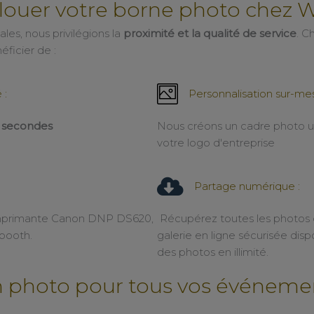
louer votre borne photo chez 
les, nous privilégions la
proximité et la qualité de service
. C
néficier de :
 :
Personnalisation sur-mes
0 secondes
Nous créons un cadre photo u
votre logo d'entreprise
Partage numérique :
imprimante Canon DNP DS620,
Récupérez toutes les photos d
obooth.
galerie en ligne sécurisée di
des photos en illimité.
 photo pour tous vos événemen