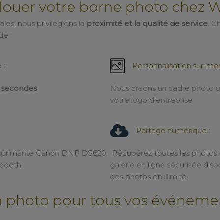
louer votre borne photo chez 
les, nous privilégions la
proximité et la qualité de service
. C
de :
 :
Personnalisation sur-mes
0 secondes
Nous créons un cadre photo u
votre logo d'entreprise
Partage numérique :
imprimante Canon DNP DS620,
Récupérez toutes les photos d
obooth.
galerie en ligne sécurisée di
des photos en illimité.
 photo pour tous vos événemen