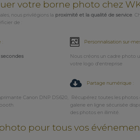
ouer votre borne photo chez W
les, nous privilégions la
proximité et la qualité de service
. C
ficier de :
 :
Personnalisation sur-mes
0 secondes
Nous créons un cadre photo u
votre logo d'entreprise
Partage numérique :
imprimante Canon DNP DS620,
Récupérez toutes les photos d
obooth.
galerie en ligne sécurisée di
des photos en illimité.
photo pour tous vos événements