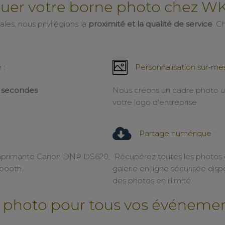
ouer votre borne photo chez W
les, nous privilégions la
proximité et la qualité de service
. C
 :
Personnalisation sur-mes
0 secondes
Nous créons un cadre photo u
votre logo d'entreprise
Partage numérique :
imprimante Canon DNP DS620,
Récupérez toutes les photos d
obooth.
galerie en ligne sécurisée di
des photos en illimité.
photo pour tous vos événemen